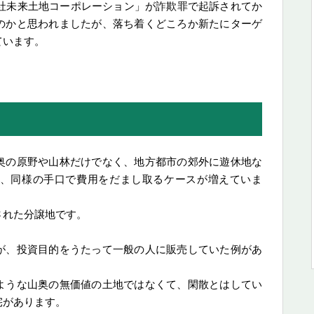
会社未来土地コーポレーション」が詐欺罪で起訴されてか
のかと思われましたが、落ち着くどころか新たにターゲ
ています。
奥の原野や山林だけでなく、地方都市の郊外に遊休地な
、同様の手口で費用をだまし取るケースが増えていま
された分譲地です。
が、投資目的をうたって一般の人に販売していた例があ
ような山奥の無価値の土地ではなくて、閑散とはしてい
宅があります。